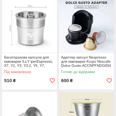
Багаторазова капсула для
Адаптер капсул Nespresso
кавоварки ILLY iperEspresso,
для кавоварки Krups Nescafe
X7, Y1, Y3, Y3.2, Y5, Y7,
Dolce Gusto ACCNPFNDG004
Icafilas CCAMILLY01
Під замовлення
Готово до відправки
510
600
₴
₴