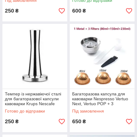
Під замовлення
Готово до відправки
250
600
₴
₴
Темпер із нержавіючої сталі
Багаторазова капсула для
для багаторазової капсули
кавоварки Nespresso Vertuo
кавоварки Krups Nescafe
Next, Vertuo POP + 3
Dolce Gusto TAMDG01
адаптери на 80, 150, 230 мл
Готово до відправки
Під замовлення
ICafilas
250
650
₴
₴