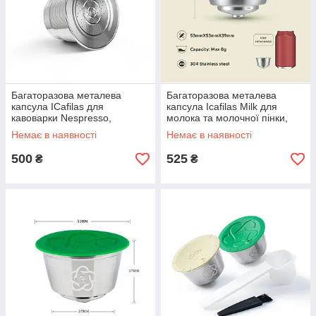
Багаторазова металева
Багаторазова металева
капсула ICafilas для
капсула Icafilas Milk для
кавоварки Nespresso,
молока та молочної пінки,
Delonghi, Inissia, Pixie,
призначена для кавомашин
Немає в наявності
Немає в наявності
Essenza
Nescafe Dolce Gusto.
500
525
₴
₴