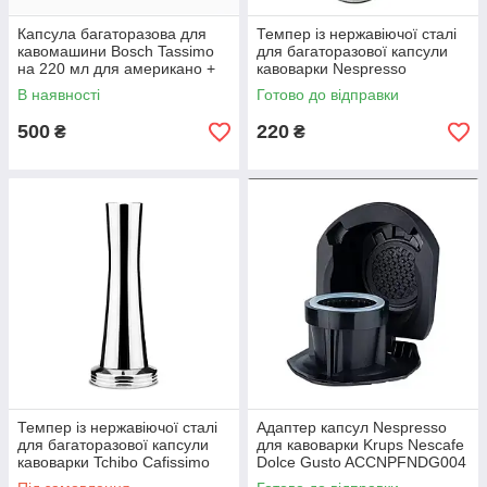
Капсула багаторазова для
Темпер із нержавіючої сталі
кавомашини Bosch Tassimo
для багаторазової капсули
на 220 мл для американо +
кавоварки Nespresso
щітка і ложка CCYLBT22001
Неспресо, ICafilas
В наявності
Готово до відправки
500
220
₴
₴
Темпер із нержавіючої сталі
Адаптер капсул Nespresso
для багаторазової капсули
для кавоварки Krups Nescafe
кавоварки Tchibo Cafissimo
Dolce Gusto ACCNPFNDG004
Classic, Easy, Mini, Caffital