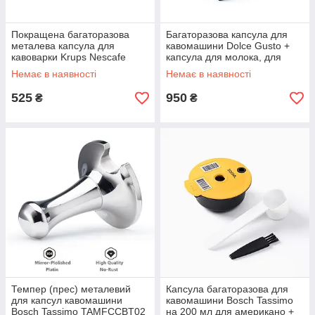
Покращена багаторазова
Багаторазова капсула для
металева капсула для
кавомашини Dolce Gusto +
кавоварки Krups Nescafe
капсула для молока, для
Dolce Gusto Дольче густо
Капучіно, Лате
Немає в наявності
Немає в наявності
ICafilas CCGLEBDG04
525
950
₴
₴
Темпер (прес) металевий
Капсула багаторазова для
для капсул кавомашини
кавомашини Bosch Tassimo
Bosch Tassimo TAMFCCBT02
на 200 мл для американо +