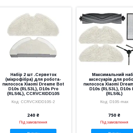
Набір 2 шт .Серветок
Максимальний наб
(мікрофібра) для робота-
аксесуарів для роб
пилососа Xiaomi Dreame Bot
пилососа Xiaomi Drea
D10s (RLS3L), D10s Pro
D10s (RLS3L), D10s 
(RLS6L), CCRVCXIDD10S
(RLS6L)
CCRVCXIDD10S-2
D10S-max
240 ₴
750 ₴
Під замовлення
Під замовлення