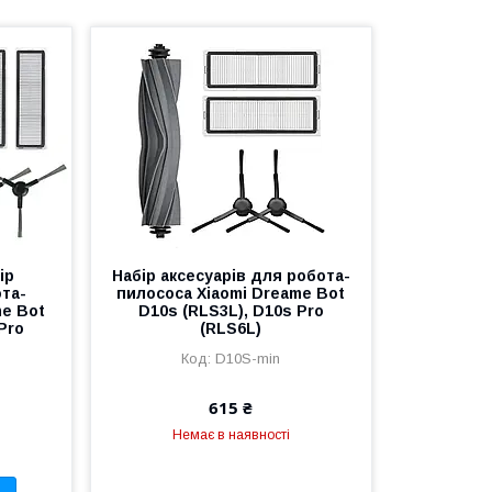
ір
Набір аксесуарів для робота-
ота-
пилососа Xiaomi Dreame Bot
me Bot
D10s (RLS3L), D10s Pro
Pro
(RLS6L)
D10S-mіn
615 ₴
Немає в наявності