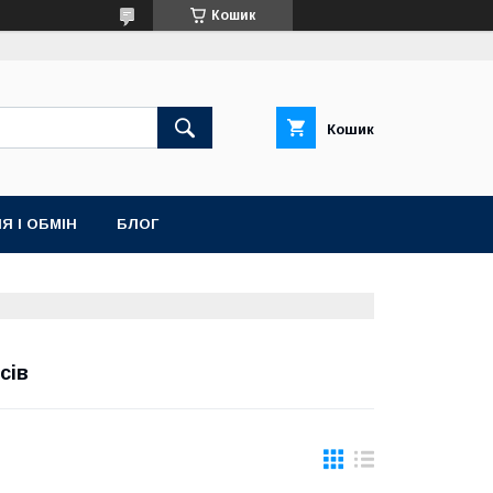
Кошик
Кошик
Я І ОБМІН
БЛОГ
сів