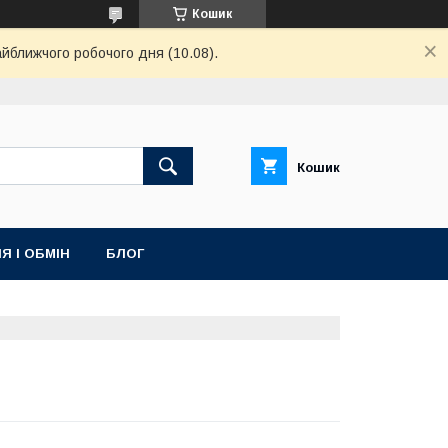
Кошик
айближчого робочого дня (10.08).
Кошик
Я І ОБМІН
БЛОГ