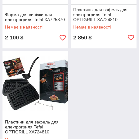
Пластины для вафель для
Форма для випічки для
электрогриля Tefal
електрогриля Tefal XA725870
OPTIGRILL XA724810
(XA723812)
Немає в наявності
Немає в наявності
2 100
2 850
₴
₴
Пластини для вафель для
електрогриля Tefal
OPTIGRILL XA724810
(XA723812)