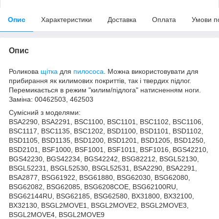
Опис
Характеристики
Доставка
Оплата
Умови п
Опис
Роликова
щітка
для
пилососа
. Можна використовувати для
прибирання як килимових покриттів, так і твердих підлог.
Перемикається в режим "килим/підлога" натисненням ноги.
Заміна: 00462503, 462503
Сумісний з моделями:
BSA2290, BSA2291, BSC1100, BSC1101, BSC1102, BSC1106,
BSC1117, BSC1135, BSC1202, BSD1100, BSD1101, BSD1102,
BSD1105, BSD1135, BSD1200, BSD1201, BSD1205, BSD1250,
BSD2101, BSF1000, BSF1001, BSF1011, BSF1016, BGS42210,
BGS42230, BGS42234, BGS42242, BSG82212, BSGL52130,
BSGL52231, BSGL52530, BSGL52531, BSA2290, BSA2291,
BSA2877, BSG61922, BSG61880, BSG62030, BSG62080,
BSG62082, BSG62085, BSG6208COE, BSG62100RU,
BSG62144RU, BSG62185, BSG62580, BX31800, BX32100,
BX32130, BSGL2MOVE1, BSGL2MOVE2, BSGL2MOVE3,
BSGL2MOVE4, BSGL2MOVE9