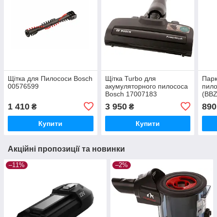
Щітка для Пилососи Bosch
Щітка Turbo для
Парк
00576599
акумуляторного пилососа
пило
Bosch 17007183
(BB
(17004296)
1 410
3 950
890
₴
₴
Купити
Купити
Акційні пропозиції та новинки
–11%
–2%