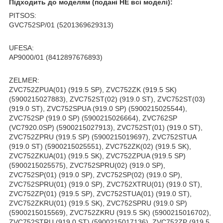
Підходить до моделям (подані НЕ всі моделі):
PITSOS:
GVC752SP/01 (5201369629313)
UFESA:
AP9000/01 (8412897676893)
ZELMER:
ZVC752ZPUA(01) (919.5 SP), ZVC752ZK (919.5 SK)
(5900215027883), ZVC752ST(02) (919.0 ST), ZVC752ST(03)
(919.0 ST), ZVC752SPUA (919.0 SP) (5900215025544),
ZVC752SP (919.0 SP) (5900215026664), ZVC762SP
(VC7920.0SP) (5900215027913), ZVC752ST(01) (919.0 ST),
ZVC752ZPRU (919.5 SP) (5900215019697), ZVC752STUA
(919.0 ST) (5900215025551), ZVC752ZK(02) (919.5 SK),
ZVC752ZKUA(01) (919.5 SK), ZVC752ZPUA (919.5 SP)
(5900215025575), ZVC752SPRU(02) (919.0 SP),
ZVC752SP(01) (919.0 SP), ZVC752SP(02) (919.0 SP),
ZVC752SPRU(01) (919.0 SP), ZVC752XTRU(01) (919.0 ST),
ZVC752ZP(01) (919.5 SP), ZVC752STUA(01) (919.0 ST),
ZVC752ZKRU(01) (919.5 SK), ZVC752SPRU (919.0 SP)
(5900215015569), ZVC752ZKRU (919.5 SK) (5900215016702),
ZVC752STRU (919.0 ST) (5900215017136), ZVC752ZP (919.5