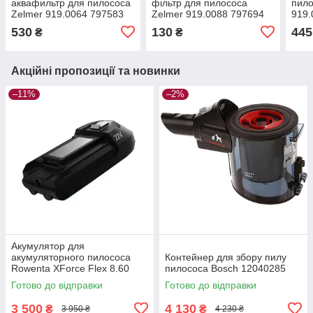
аквафильтр для пилососа
фільтр для пилососа
пило
Zelmer 919.0064 797583
Zelmer 919.0088 797694
919.
(12010458)
(ZVCA752X)
530
130
445
₴
₴
Акційні пропозиції та новинки
–11%
–2%
Акумулятор для
акумуляторного пилососа
Контейнер для збору пилу
Rowenta XForce Flex 8.60
пилососа Bosch 12040285
ZR009700
Готово до відправки
Готово до відправки
3 500
4 130
₴
₴
3 950 ₴
4 230 ₴