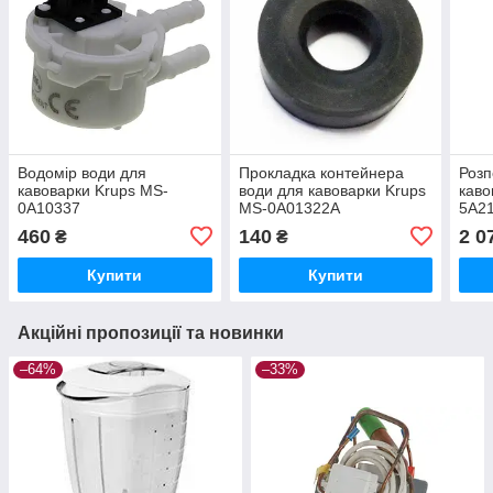
Водомір води для
Прокладка контейнера
Розп
кавоварки Krups MS-
води для кавоварки Krups
каво
0A10337
MS-0A01322A
5A2
460
140
2 0
₴
₴
Купити
Купити
Акційні пропозиції та новинки
–64%
–33%