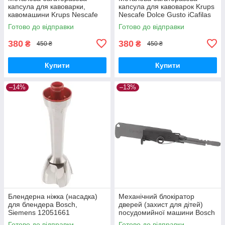
капсула для кавоварки,
капсула для кавоварок Krups
кавомашини Krups Nescafe
Nescafe Dolce Gusto iCafilas
Dolce Gusto iCafilas
CCBLDG01
Готово до відправки
Готово до відправки
380
380
₴
₴
450 ₴
450 ₴
Купити
Купити
–14%
–13%
Блендерна ніжка (насадка)
Механічний блокіратор
для блендера Bosch,
дверей (захист для дітей)
Siemens 12051661
посудомийної машини Bosch
(12041975)
12021443
Готово до відправки
Готово до відправки