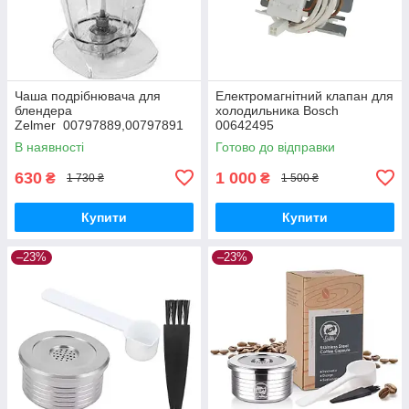
Чаша подрібнювача для
Електромагнітний клапан для
блендера
холодильника Bosch
Zelmer 00797889,00797891
00642495
(381.0400
В наявності
Готово до відправки
C0Z000038104000044)
630
1 000
₴
₴
1 730 ₴
1 500 ₴
Купити
Купити
–23%
–23%