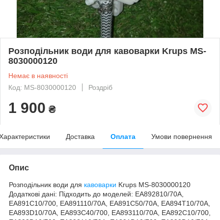
Розподільник води для кавоварки Krups MS-
8030000120
Немає в наявності
Код: MS-8030000120
Роздріб
1 900
₴
Характеристики
Доставка
Оплата
Умови повернення
Опис
Розподільник води для
кавоварки
Krups MS-8030000120
Додаткові дані: Підходить до моделей: EA892810/70A,
EA891C10/700, EA891110/70A, EA891C50/70A, EA894T10/70A,
EA893D10/70A, EA893C40/700, EA893110/70A, EA892C10/700,