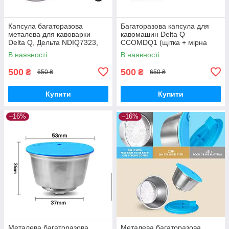
Капсула багаторазова
Багаторазова капсула для
металева для кавоварки
кавомашин Delta Q
Delta Q, Дельта NDIQ7323,
CCOMDQ1 (щітка + мірна
ICafilas+ 2 ущільнюючі кільця
ложка)
В наявності
В наявності
CCOMDQ1
500
500
₴
₴
650 ₴
650 ₴
Купити
Купити
–16%
–16%
Металева багаторазова
Металева багаторазова