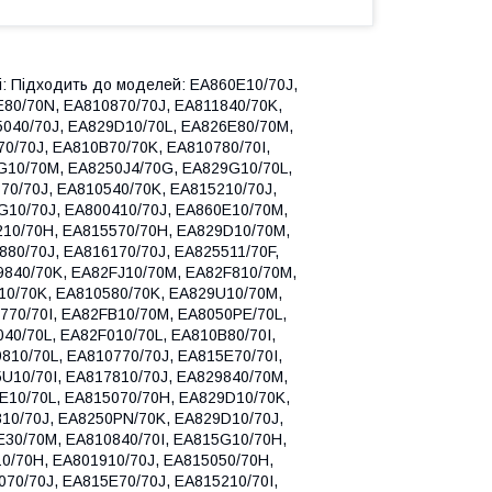
: Підходить до моделей: EA860E10/70J,
80/70N, EA810870/70J, EA811840/70K,
040/70J, EA829D10/70L, EA826E80/70M,
0/70J, EA810B70/70K, EA810780/70I,
G10/70M, EA8250J4/70G, EA829G10/70L,
70/70J, EA810540/70K, EA815210/70J,
G10/70J, EA800410/70J, EA860E10/70M,
210/70H, EA815570/70H, EA829D10/70M,
80/70J, EA816170/70J, EA825511/70F,
9840/70K, EA82FJ10/70M, EA82F810/70M,
10/70K, EA810580/70K, EA829U10/70M,
770/70I, EA82FB10/70M, EA8050PE/70L,
40/70L, EA82F010/70L, EA810B80/70I,
10/70L, EA810770/70J, EA815E70/70I,
U10/70I, EA817810/70J, EA829840/70M,
E10/70L, EA815070/70H, EA829D10/70K,
810/70J, EA8250PN/70K, EA829D10/70J,
E30/70M, EA810840/70I, EA815G10/70H,
10/70H, EA801910/70J, EA815050/70H,
70/70J, EA815E70/70J, EA815210/70I,