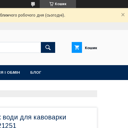
Кошик
ближчого робочого дня (сьогодні).
Кошик
Я І ОБМІН
БЛОГ
к води для кавоварки
21251