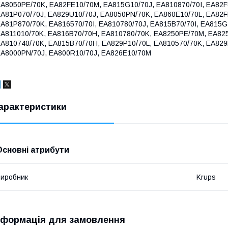
A8050PE/70K, EA82FE10/70M, EA815G10/70J, EA810870/70I, EA82F
A81P070/70J, EA829U10/70J, EA8050PN/70K, EA860E10/70L, EA82F
A81P870/70K, EA816570/70I, EA810780/70J, EA815B70/70I, EA815G
A811010/70K, EA816B70/70H, EA810780/70K, EA8250PE/70M, EA82
A810740/70K, EA815B70/70H, EA829P10/70L, EA810570/70K, EA829
A8000PN/70J, EA800R10/70J, EA826E10/70M
арактеристики
Основні атрибути
иробник
Krups
нформація для замовлення