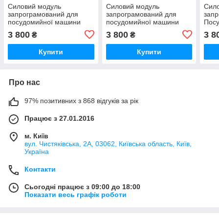
Силовий модуль
Силовий модуль
Сил
запрограмований для
запрограмований для
запр
посудомийної машини
посудомийної машини
Пос
Bosch 12018971
Bosch 12018980
Bosc
3 800
3 800
3 8
₴
₴
Купити
Купити
Про нас
97% позитивних з 868 відгуків за рік
Працює з 27.01.2016
м. Київ
вул. Чистяківська, 2А, 03062, Київська область, Київ,
Україна
Контакти
Сьогодні працює з 09:00 до 18:00
Показати весь графік роботи