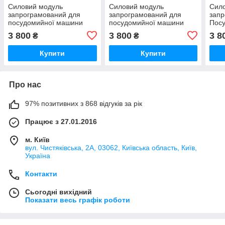
Силовий модуль
Силовий модуль
Сил
запрограмований для
запрограмований для
запр
посудомийної машини
посудомийної машини
Пос
Bosch 12018971
Bosch 12018980
Bosc
3 800
3 800
3 8
₴
₴
Купити
Купити
Про нас
97% позитивних з 868 відгуків за рік
Працює з 27.01.2016
м. Київ
вул. Чистяківська, 2А, 03062, Київська область, Київ,
Україна
Контакти
Сьогодні вихідний
Показати весь графік роботи