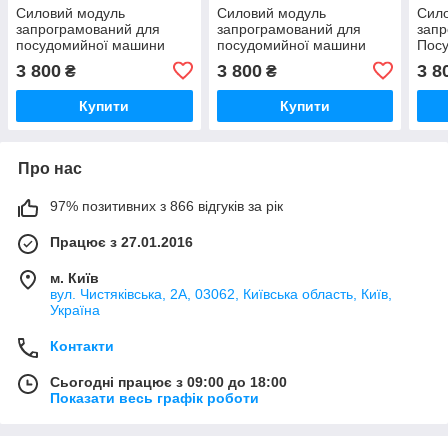
Силовий модуль
Силовий модуль
Сил
запрограмований для
запрограмований для
запр
посудомийної машини
посудомийної машини
Пос
Bosch 12018971
Bosch 12018980
Bosc
3 800
3 800
3 8
₴
₴
Купити
Купити
Про нас
97% позитивних з 866 відгуків за рік
Працює з 27.01.2016
м. Київ
вул. Чистяківська, 2А, 03062, Київська область, Київ,
Україна
Контакти
Сьогодні працює з 09:00 до 18:00
Показати весь графік роботи