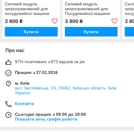
Силовий модуль
Силовий модуль
Сил
запрограмований для
запрограмований для
запр
посудомийної машини
Посудомийної машини
пос
Bosch 12018971
Bosch 12018496
Bosc
3 800
3 800
3 8
₴
₴
Купити
Купити
Про нас
97% позитивних з 873 відгуків за рік
Працює з 27.01.2016
м. Київ
вул. Чистяківська, 2А, 03062, Київська область, Київ,
Україна
Контакти
Сьогодні працює з 09:00 до 18:00
Показати весь графік роботи