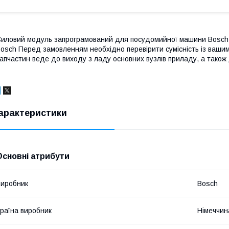
иловий модуль запрограмований для посудомийної машини Bosch 
osch Перед замовленням необхідно перевірити сумісність із ваши
апчастин веде до виходу з ладу основних вузлів приладу, а також 
арактеристики
Основні атрибути
иробник
Bosch
раїна виробник
Німеччин