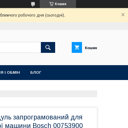
Кошик
ближчого робочого дня (сьогодні).
Кошик
Я І ОБМІН
БЛОГ
уль запрограмований для
ї машини Bosch 00753900