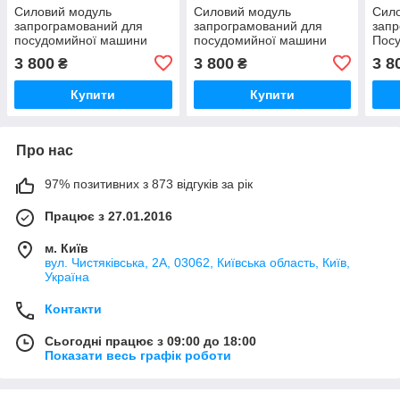
Силовий модуль
Силовий модуль
Сил
запрограмований для
запрограмований для
запр
посудомийної машини
посудомийної машини
Пос
Bosch 12018971
Bosch 12018980
Bosc
3 800
3 800
3 8
₴
₴
Купити
Купити
Про нас
97% позитивних з 873 відгуків за рік
Працює з 27.01.2016
м. Київ
вул. Чистяківська, 2А, 03062, Київська область, Київ,
Україна
Контакти
Сьогодні працює з 09:00 до 18:00
Показати весь графік роботи