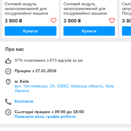
Силовий модуль
Силовий модуль
Сил
запрограмований для
запрограмований для
запр
посудомийної машини
посудомийної машини
Пос
Bosch 12018971
Bosch 12018980
Bosc
3 800
3 800
3 8
₴
₴
Купити
Купити
Про нас
97% позитивних з 873 відгуків за рік
Працює з 27.01.2016
м. Київ
вул. Чистяківська, 2А, 03062, Київська область, Київ,
Україна
Контакти
Сьогодні працює з 09:00 до 18:00
Показати весь графік роботи