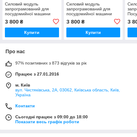
Силовий модуль
Силовий модуль
Сил
запрограмований для
запрограмований для
запр
посудомийної машини
посудомийної машини
Пос
Bosch 12018971
Bosch 12018980
Bosc
3 800
3 800
3 8
₴
₴
Купити
Купити
Про нас
97% позитивних з 873 відгуків за рік
Працює з 27.01.2016
м. Київ
вул. Чистяківська, 2А, 03062, Київська область, Київ,
Україна
Контакти
Сьогодні працює з 09:00 до 18:00
Показати весь графік роботи