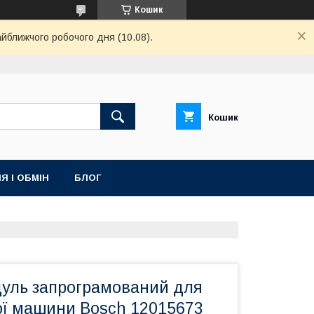
Кошик
айближчого робочого дня (10.08).
Кошик
Я І ОБМІН
БЛОГ
уль запрограмований для
ї машини Bosch 12015673