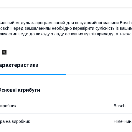
иловий модуль запрограмований для посудомийної машини Bosch 
osch Перед замовленням необхідно перевірити сумісність із ваши
апчастин веде до виходу з ладу основних вузлів приладу, а також 
арактеристики
Основні атрибути
иробник
Bosch
раїна виробник
Німеччин