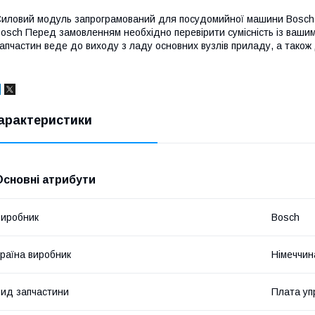
иловий модуль запрограмований для посудомийної машини Bosch 
osch Перед замовленням необхідно перевірити сумісність із ваши
апчастин веде до виходу з ладу основних вузлів приладу, а також 
арактеристики
Основні атрибути
иробник
Bosch
раїна виробник
Німеччин
ид запчастини
Плата уп