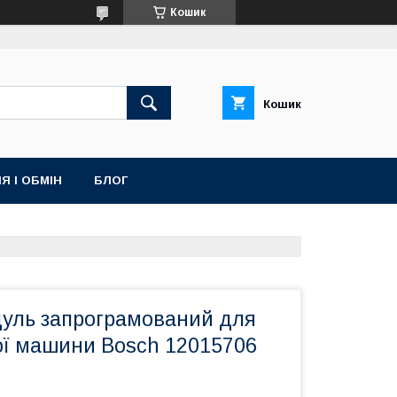
Кошик
Кошик
Я І ОБМІН
БЛОГ
уль запрограмований для
ї машини Bosch 12015706