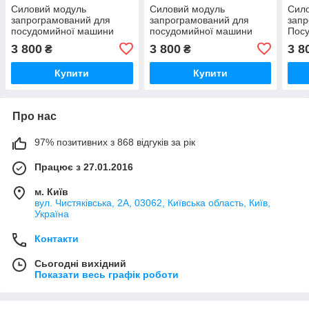
Силовий модуль
Силовий модуль
Сил
запрограмований для
запрограмований для
запр
посудомийної машини
посудомийної машини
Пос
Bosch 12018971
Bosch 12018980
Bosc
3 800
3 800
3 8
₴
₴
Купити
Купити
Про нас
97% позитивних з 868 відгуків за рік
Працює з 27.01.2016
м. Київ
вул. Чистяківська, 2А, 03062, Київська область, Київ,
Україна
Контакти
Сьогодні вихідний
Показати весь графік роботи