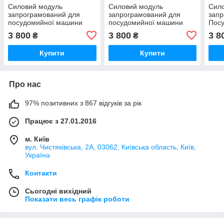
Силовий модуль
Силовий модуль
Сил
запрограмований для
запрограмований для
запр
посудомийної машини
посудомийної машини
Пос
Bosch 12018971
Bosch 12018980
Bosc
3 800
3 800
3 8
₴
₴
Купити
Купити
Про нас
97% позитивних з 867 відгуків за рік
Працює з 27.01.2016
м. Київ
вул. Чистяківська, 2А, 03062, Київська область, Київ,
Україна
Контакти
Сьогодні вихідний
Показати весь графік роботи