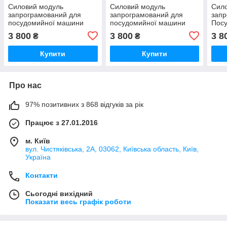
Силовий модуль
Силовий модуль
Сил
запрограмований для
запрограмований для
запр
посудомийної машини
посудомийної машини
Пос
Bosch 12018971
Bosch 12018980
Bosc
3 800
3 800
3 8
₴
₴
Купити
Купити
Про нас
97% позитивних з 868 відгуків за рік
Працює з 27.01.2016
м. Київ
вул. Чистяківська, 2А, 03062, Київська область, Київ,
Україна
Контакти
Сьогодні вихідний
Показати весь графік роботи