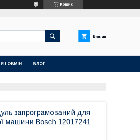
Кошик
Кошик
Я І ОБМІН
БЛОГ
уль запрограмований для
ї машини Bosch 12017241