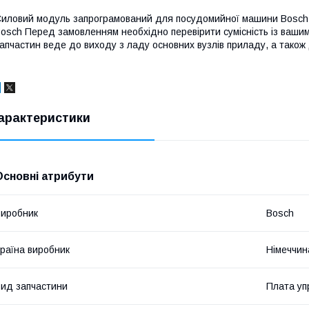
иловий модуль запрограмований для посудомийної машини Bosch 
osch Перед замовленням необхідно перевірити сумісність із ваши
апчастин веде до виходу з ладу основних вузлів приладу, а також 
арактеристики
Основні атрибути
иробник
Bosch
раїна виробник
Німеччин
ид запчастини
Плата уп