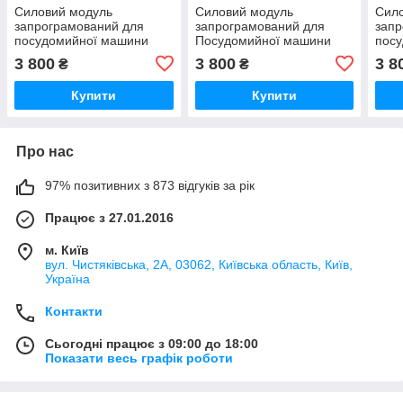
Силовий модуль
Силовий модуль
Сил
запрограмований для
запрограмований для
запр
посудомийної машини
Посудомийної машини
пос
Bosch 12018971
Bosch 12018496
Bosc
3 800
3 800
3 8
₴
₴
Купити
Купити
Про нас
97% позитивних з 873 відгуків за рік
Працює з 27.01.2016
м. Київ
вул. Чистяківська, 2А, 03062, Київська область, Київ,
Україна
Контакти
Сьогодні працює з 09:00 до 18:00
Показати весь графік роботи