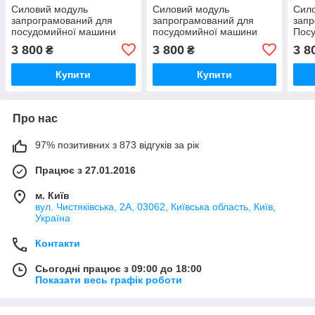
Силовий модуль
Силовий модуль
Сил
запрограмований для
запрограмований для
запр
посудомийної машини
посудомийної машини
Пос
Bosch 12018971
Bosch 12018980
Bosc
3 800
3 800
3 8
₴
₴
Купити
Купити
Про нас
97% позитивних з 873 відгуків за рік
Працює з 27.01.2016
м. Київ
вул. Чистяківська, 2А, 03062, Київська область, Київ,
Україна
Контакти
Сьогодні працює з 09:00 до 18:00
Показати весь графік роботи