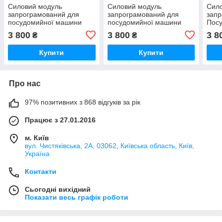
Силовий модуль
Силовий модуль
Сил
запрограмований для
запрограмований для
запр
посудомийної машини
посудомийної машини
Пос
Bosch 12018971
Bosch 12018980
Bosc
3 800
3 800
3 8
₴
₴
Купити
Купити
Про нас
97% позитивних з 868 відгуків за рік
Працює з 27.01.2016
м. Київ
вул. Чистяківська, 2А, 03062, Київська область, Київ,
Україна
Контакти
Сьогодні вихідний
Показати весь графік роботи