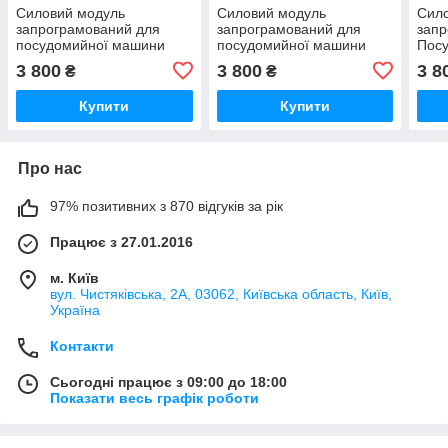
Силовий модуль
Силовий модуль
Сил
запрограмований для
запрограмований для
запр
посудомийної машини
посудомийної машини
Пос
Bosch 12018971
Bosch 12018980
Bosc
3 800
3 800
3 8
₴
₴
Купити
Купити
Про нас
97% позитивних з 870 відгуків за рік
Працює з 27.01.2016
м. Київ
вул. Чистяківська, 2А, 03062, Київська область, Київ,
Україна
Контакти
Сьогодні працює з 09:00 до 18:00
Показати весь графік роботи