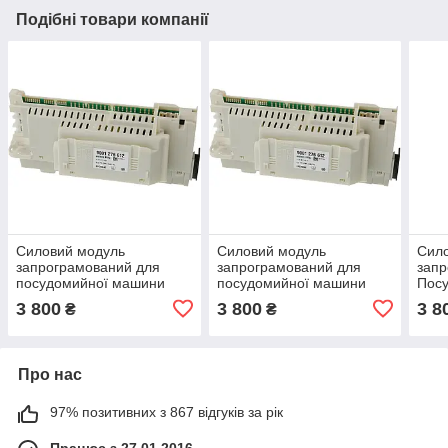
Подібні товари компанії
Силовий модуль
Силовий модуль
Сил
запрограмований для
запрограмований для
запр
посудомийної машини
посудомийної машини
Пос
Bosch 12018971
Bosch 12018980
Bosc
3 800
3 800
3 8
₴
₴
Про нас
97% позитивних з 867 відгуків за рік
Працює з 27.01.2016