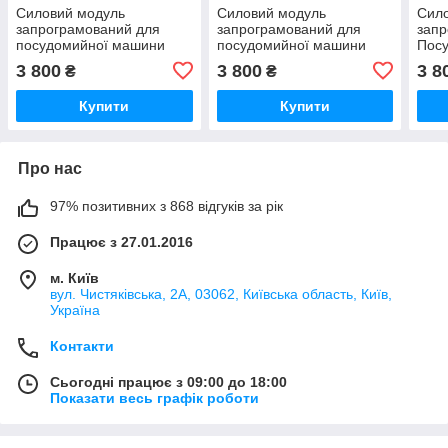
Силовий модуль
Силовий модуль
Сил
запрограмований для
запрограмований для
запр
посудомийної машини
посудомийної машини
Пос
Bosch 12018971
Bosch 12018980
Bosc
3 800
3 800
3 8
₴
₴
Купити
Купити
Про нас
97% позитивних з 868 відгуків за рік
Працює з 27.01.2016
м. Київ
вул. Чистяківська, 2А, 03062, Київська область, Київ,
Україна
Контакти
Сьогодні працює з 09:00 до 18:00
Показати весь графік роботи