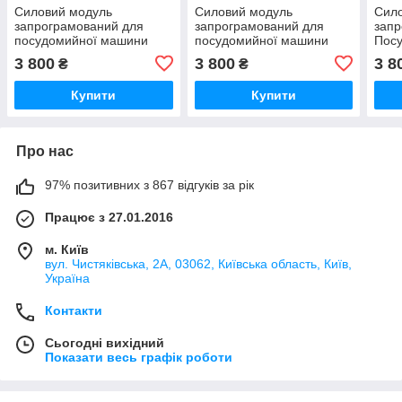
Силовий модуль
Силовий модуль
Сил
запрограмований для
запрограмований для
запр
посудомийної машини
посудомийної машини
Пос
Bosch 12018971
Bosch 12018980
Bosc
3 800
3 800
3 8
₴
₴
Купити
Купити
Про нас
97% позитивних з 867 відгуків за рік
Працює з 27.01.2016
м. Київ
вул. Чистяківська, 2А, 03062, Київська область, Київ,
Україна
Контакти
Сьогодні вихідний
Показати весь графік роботи