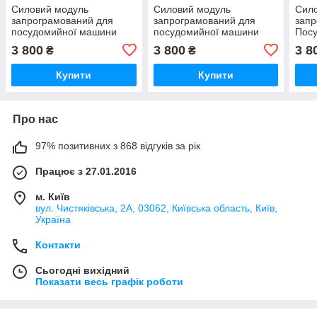
Силовий модуль
Силовий модуль
Сил
запрограмований для
запрограмований для
запр
посудомийної машини
посудомийної машини
Пос
Bosch 12018971
Bosch 12018980
Bosc
3 800
3 800
3 8
₴
₴
Купити
Купити
Про нас
97% позитивних з 868 відгуків за рік
Працює з 27.01.2016
м. Київ
вул. Чистяківська, 2А, 03062, Київська область, Київ,
Україна
Контакти
Сьогодні вихідний
Показати весь графік роботи