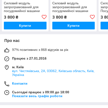
Силовий модуль
Силовий модуль
Сил
запрограмований для
запрограмований для
запр
посудомийної машини
посудомийної машини
Пос
Bosch 12018971
Bosch 12018980
Bosc
3 800
3 800
3 8
₴
₴
Купити
Купити
Про нас
97% позитивних з 868 відгуків за рік
Працює з 27.01.2016
м. Київ
вул. Чистяківська, 2А, 03062, Київська область, Київ,
Україна
Контакти
Сьогодні працює з 09:00 до 18:00
Показати весь графік роботи