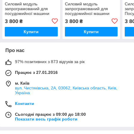
Силовий модуль
Силовий модуль
Сил
запрограмований для
запрограмований для
запр
посудомийної машини
посудомийної машини
Пос
Bosch 12018971
Bosch 12018980
Bosc
3 800
3 800
3 8
₴
₴
Купити
Купити
Про нас
97% позитивних з 873 відгуків за рік
Працює з 27.01.2016
м. Київ
вул. Чистяківська, 2А, 03062, Київська область, Київ,
Україна
Контакти
Сьогодні працює з 09:00 до 18:00
Показати весь графік роботи