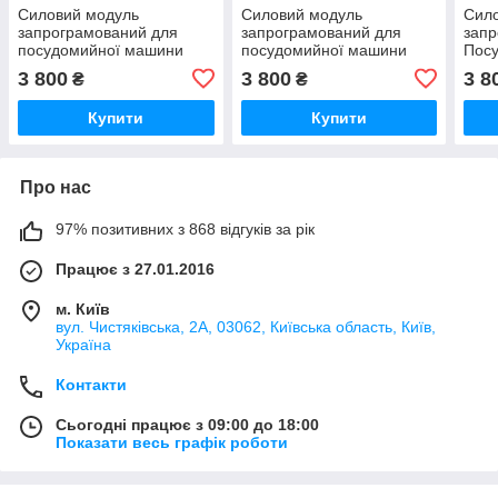
Силовий модуль
Силовий модуль
Сил
запрограмований для
запрограмований для
запр
посудомийної машини
посудомийної машини
Пос
Bosch 12018971
Bosch 12018980
Bosc
3 800
3 800
3 8
₴
₴
Купити
Купити
Про нас
97% позитивних з 868 відгуків за рік
Працює з 27.01.2016
м. Київ
вул. Чистяківська, 2А, 03062, Київська область, Київ,
Україна
Контакти
Сьогодні працює з 09:00 до 18:00
Показати весь графік роботи