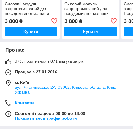
Силовий модуль
Силовий модуль
Сил
запрограмований для
запрограмований для
запр
посудомийної машини
посудомийної машини
Пос
Bosch 12018971
Bosch 12018980
Bosc
3 800
3 800
3 8
₴
₴
Купити
Купити
Про нас
97% позитивних з 871 відгука за рік
Працює з 27.01.2016
м. Київ
вул. Чистяківська, 2А, 03062, Київська область, Київ,
Україна
Контакти
Сьогодні працює з 09:00 до 18:00
Показати весь графік роботи