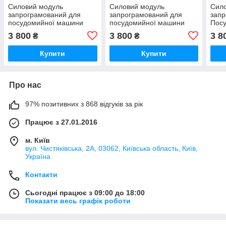
Силовий модуль
Силовий модуль
Сил
запрограмований для
запрограмований для
запр
посудомийної машини
посудомийної машини
Пос
Bosch 12018971
Bosch 12018980
Bosc
3 800
3 800
3 8
₴
₴
Купити
Купити
Про нас
97% позитивних з 868 відгуків за рік
Працює з 27.01.2016
м. Київ
вул. Чистяківська, 2А, 03062, Київська область, Київ,
Україна
Контакти
Сьогодні працює з 09:00 до 18:00
Показати весь графік роботи