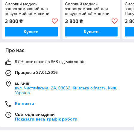
Силовий модуль
Силовий модуль
Сил
запрограмований для
запрограмований для
запр
посудомийної машини
посудомийної машини
Пос
Bosch 12018971
Bosch 12018980
Bosc
3 800
3 800
3 8
₴
₴
Купити
Купити
Про нас
97% позитивних з 868 відгуків за рік
Працює з 27.01.2016
м. Київ
вул. Чистяківська, 2А, 03062, Київська область, Київ,
Україна
Контакти
Сьогодні вихідний
Показати весь графік роботи