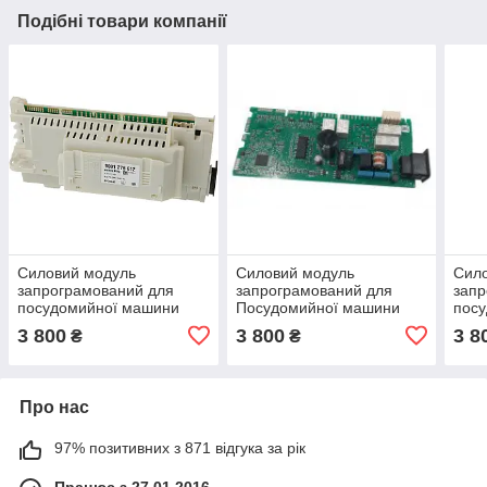
Подібні товари компанії
Силовий модуль
Силовий модуль
Сил
запрограмований для
запрограмований для
запр
посудомийної машини
Посудомийної машини
пос
Bosch 12018971
Bosch 12018496
Bosc
3 800
3 800
3 8
₴
₴
Про нас
97% позитивних з 871 відгука за рік
Працює з 27.01.2016