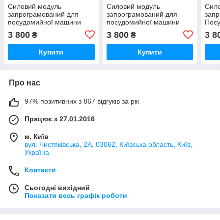
Силовий модуль
Силовий модуль
Сил
запрограмований для
запрограмований для
запр
посудомийної машини
посудомийної машини
Пос
Bosch 12018971
Bosch 12018980
Bosc
3 800
3 800
3 8
₴
₴
Купити
Купити
Про нас
97% позитивних з 867 відгуків за рік
Працює з 27.01.2016
м. Київ
вул. Чистяківська, 2А, 03062, Київська область, Київ,
Україна
Контакти
Сьогодні вихідний
Показати весь графік роботи