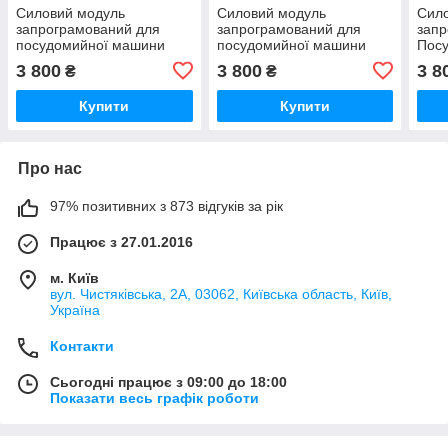
Силовий модуль
Силовий модуль
Сил
запрограмований для
запрограмований для
запр
посудомийної машини
посудомийної машини
Пос
Bosch 12018971
Bosch 12018980
Bosc
3 800
3 800
3 8
₴
₴
Купити
Купити
Про нас
97% позитивних з 873 відгуків за рік
Працює з 27.01.2016
м. Київ
вул. Чистяківська, 2А, 03062, Київська область, Київ,
Україна
Контакти
Сьогодні працює з 09:00 до 18:00
Показати весь графік роботи