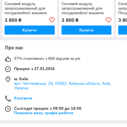
Силовий модуль
Силовий модуль
Сил
запрограмований для
запрограмований для
запр
посудомийної машини
посудомийної машини
Пос
Bosch 12018971
Bosch 12018980
Bosc
3 800
3 800
3 8
₴
₴
Купити
Купити
Про нас
97% позитивних з 868 відгуків за рік
Працює з 27.01.2016
м. Київ
вул. Чистяківська, 2А, 03062, Київська область, Київ,
Україна
Контакти
Сьогодні працює з 09:00 до 18:00
Показати весь графік роботи