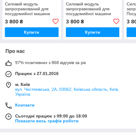
Силовий модуль
Силовий модуль
Сил
запрограмований для
запрограмований для
запр
посудомийної машини
посудомийної машини
Пос
Bosch 12018971
Bosch 12018980
Bosc
3 800
3 800
3 8
₴
₴
Купити
Купити
Про нас
97% позитивних з 868 відгуків за рік
Працює з 27.01.2016
м. Київ
вул. Чистяківська, 2А, 03062, Київська область, Київ,
Україна
Контакти
Сьогодні працює з 09:00 до 18:00
Показати весь графік роботи