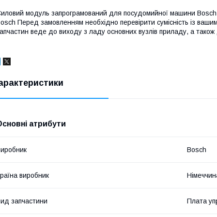
иловий модуль запрограмований для посудомийної машини Bosch 
osch Перед замовленням необхідно перевірити сумісність із ваши
апчастин веде до виходу з ладу основних вузлів приладу, а також 
арактеристики
Основні атрибути
иробник
Bosch
раїна виробник
Німеччин
ид запчастини
Плата уп