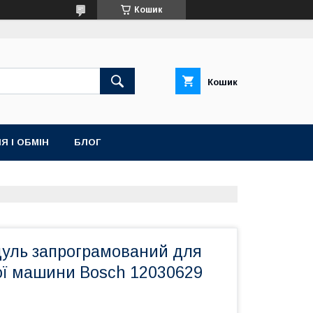
Кошик
Кошик
Я І ОБМІН
БЛОГ
уль запрограмований для
ї машини Bosch 12030629