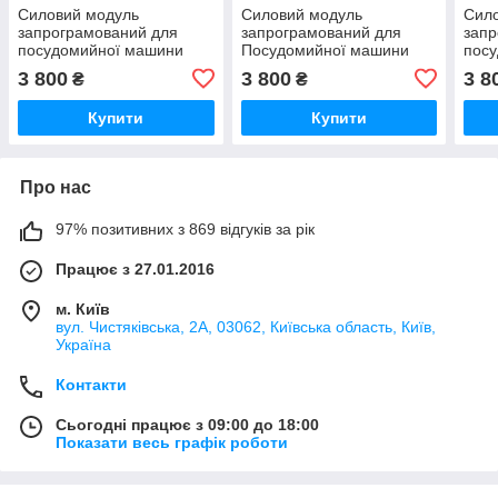
Силовий модуль
Силовий модуль
Сил
запрограмований для
запрограмований для
запр
посудомийної машини
Посудомийної машини
пос
Bosch 12018971
Bosch 12018496
Bosc
3 800
3 800
3 8
₴
₴
Купити
Купити
Про нас
97% позитивних з 869 відгуків за рік
Працює з 27.01.2016
м. Київ
вул. Чистяківська, 2А, 03062, Київська область, Київ,
Україна
Контакти
Сьогодні працює з 09:00 до 18:00
Показати весь графік роботи