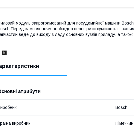
иловий модуль запрограмований для посудомийної машини Bosch 
osch Перед замовленням необхідно перевірити сумісність із ваши
апчастин веде до виходу з ладу основних вузлів приладу, а також 
арактеристики
Основні атрибути
иробник
Bosch
раїна виробник
Німеччин