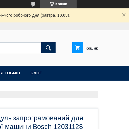
Кошик
ижчого робочого дня (завтра, 10.08).
Кошик
Я І ОБМІН
БЛОГ
уль запрограмований для
ї машини Bosch 12031128