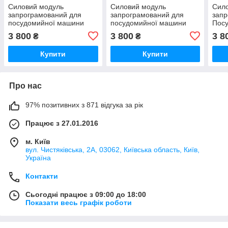
Силовий модуль
Силовий модуль
Сил
запрограмований для
запрограмований для
запр
посудомийної машини
посудомийної машини
Пос
Bosch 12018971
Bosch 12018980
Bosc
3 800
3 800
3 8
₴
₴
Купити
Купити
Про нас
97% позитивних з 871 відгука за рік
Працює з 27.01.2016
м. Київ
вул. Чистяківська, 2А, 03062, Київська область, Київ,
Україна
Контакти
Сьогодні працює з 09:00 до 18:00
Показати весь графік роботи