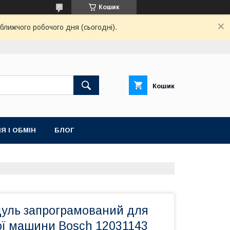
Кошик
ближчого робочого дня (сьогодні).
Кошик
Я І ОБМІН
БЛОГ
уль запрограмований для
ї машини Bosch 12031143