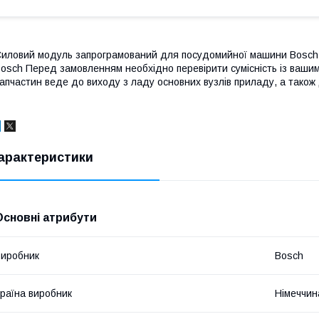
иловий модуль запрограмований для посудомийної машини Bosch 
osch Перед замовленням необхідно перевірити сумісність із ваши
апчастин веде до виходу з ладу основних вузлів приладу, а також 
арактеристики
Основні атрибути
иробник
Bosch
раїна виробник
Німеччин