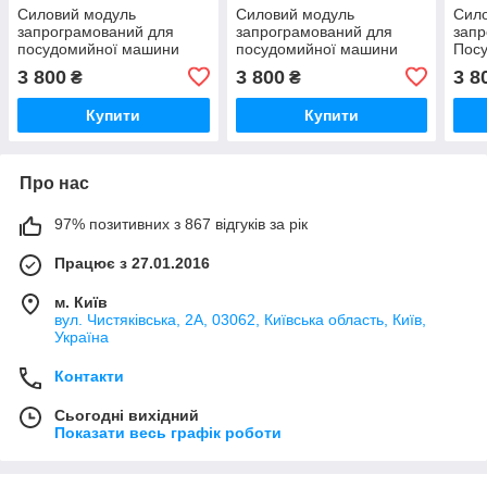
Силовий модуль
Силовий модуль
Сил
запрограмований для
запрограмований для
запр
посудомийної машини
посудомийної машини
Пос
Bosch 12018971
Bosch 12018980
Bosc
3 800
3 800
3 8
₴
₴
Купити
Купити
Про нас
97% позитивних з 867 відгуків за рік
Працює з 27.01.2016
м. Київ
вул. Чистяківська, 2А, 03062, Київська область, Київ,
Україна
Контакти
Сьогодні вихідний
Показати весь графік роботи