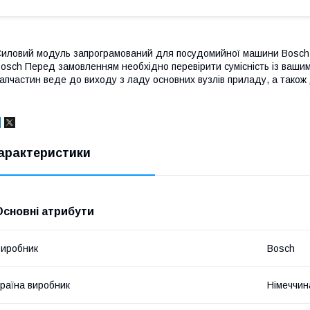
иловий модуль запрограмований для посудомийної машини Bosch 
osch Перед замовленням необхідно перевірити сумісність із ваши
апчастин веде до виходу з ладу основних вузлів приладу, а також 
арактеристики
Основні атрибути
иробник
Bosch
раїна виробник
Німеччин