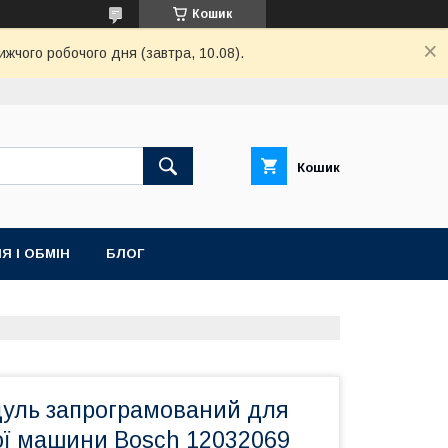
Кошик
ижчого робочого дня (завтра, 10.08).
Кошик
Я І ОБМІН
БЛОГ
уль запрограмований для
ї машини Bosch 12032069