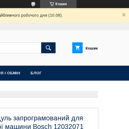
Кошик
айближчого робочого дня (10.08).
Кошик
Я І ОБМІН
БЛОГ
уль запрограмований для
ї машини Bosch 12032071