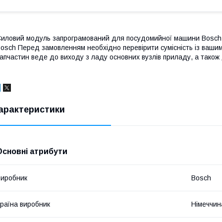
иловий модуль запрограмований для посудомийної машини Bosch 
osch Перед замовленням необхідно перевірити сумісність із ваши
апчастин веде до виходу з ладу основних вузлів приладу, а також 
арактеристики
Основні атрибути
иробник
Bosch
раїна виробник
Німеччин