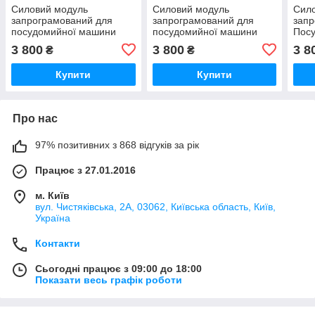
Силовий модуль
Силовий модуль
Сил
запрограмований для
запрограмований для
запр
посудомийної машини
посудомийної машини
Пос
Bosch 12018971
Bosch 12018980
Bosc
3 800
3 800
3 8
₴
₴
Купити
Купити
Про нас
97% позитивних з 868 відгуків за рік
Працює з 27.01.2016
м. Київ
вул. Чистяківська, 2А, 03062, Київська область, Київ,
Україна
Контакти
Сьогодні працює з 09:00 до 18:00
Показати весь графік роботи